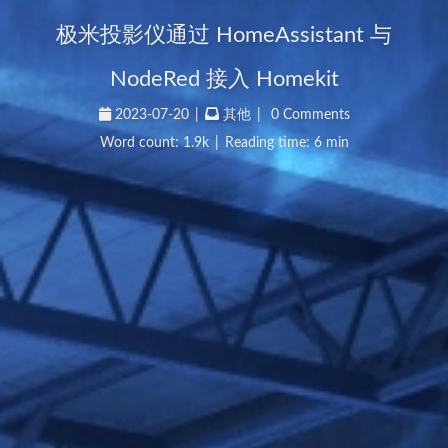
极米投影仪通过 HomeAssistant 与
NodeRed 接入 Homekit
2023-07-20
|
其他
|
0 Comments
Word count:
1.9k
|
Reading time: 6 min