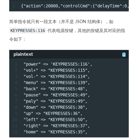
1
{"action":20000,"controlCmd":{"delayTime":0,"mo
简单指令就只有一段文本（并不是 JSON 结构体），如
KEYPRESSES:116
代表电源按键，其他的按键及其对应的指
令如下：
plaintext
1
"power" => 'KEYPRESSES:116',
2
"vol+" => "KEYPRESSES:115",
3
"vol-" => "KEYPRESSES:114",
4
"menu" => "KEYPRESSES:139",
5
"back" => "KEYPRESSES:48",
6
"pause" => "KEYPRESSES:49",
7
"paly" => "KEYPRESSES:49",
8
"down" => "KEYPRESSES:38",
9
"up" => "KEYPRESSES:36",
10
"left" => "KEYPRESSES:50",
11
"right" => "KEYPRESSES:37",
12
"home" => "KEYPRESSES:35",