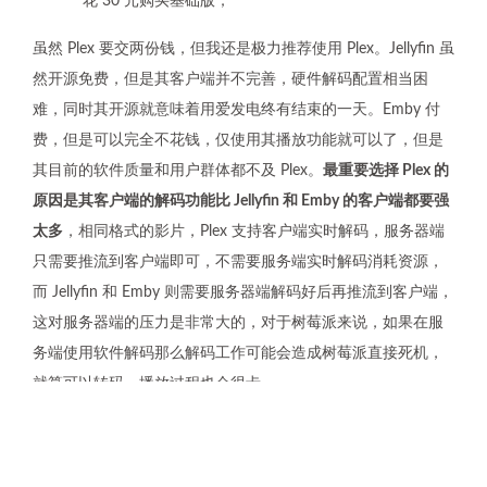
花 30 元购买基础版；
虽然 Plex 要交两份钱，但我还是极力推荐使用 Plex。Jellyfin 虽
然开源免费，但是其客户端并不完善，硬件解码配置相当困
难，同时其开源就意味着用爱发电终有结束的一天。Emby 付
费，但是可以完全不花钱，仅使用其播放功能就可以了，但是
其目前的软件质量和用户群体都不及 Plex。
最重要选择 Plex 的
原因是其客户端的解码功能比 Jellyfin 和 Emby 的客户端都要强
太多
，相同格式的影片，Plex 支持客户端实时解码，服务器端
只需要推流到客户端即可，不需要服务端实时解码消耗资源，
而 Jellyfin 和 Emby 则需要服务器端解码好后再推流到客户端，
这对服务器端的压力是非常大的，对于树莓派来说，如果在服
务端使用软件解码那么解码工作可能会造成树莓派直接死机，
就算可以转码，播放过程也会很卡。
此外，再提一下 Kodi 和 Infuse，这两个播放器软件与 Plex、
Emby、Jellyfin 完全不同，Kodi 和 Infuse 都没有服务端，他们