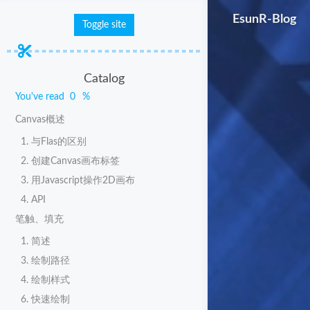
EsunR-Blog
Toggle site
Catalog
You've read
0
%
Canvas概述
1. 与Flas的区别
2. 创建Canvas画布标签
3. 用Javascript操作2D画布
4. API
笔触、填充
1. 简述
3. 绘制路径
4. 绘制样式
6. 快速绘制