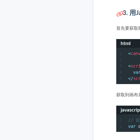
3. 用
首先要获取
html
1
<
can
2
3
<
scr
4
va
5
</
sc
获取到画布
javascrip
1
//
2
var
 