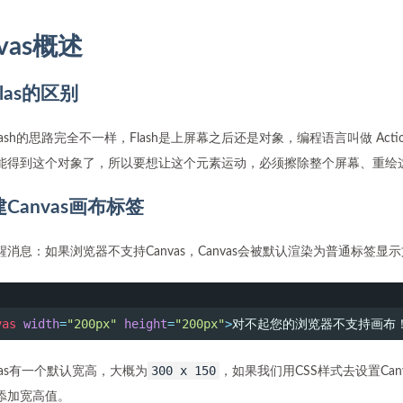
nvas概述
Flas的区别
和Flash的思路完全不一样，Flash是上屏幕之后还是对象，编程语言叫做 Action 
能得到这个对象了，所以要想让这个元素运动，必须擦除整个屏幕、重绘这个
创建Canvas画布标签
消息：如果浏览器不支持Canvas，Canvas会被默认渲染为普通标签显
vas
width
=
"200px"
height
=
"200px"
>
对不起您的浏览器不支持画布
300 x 150
vas有一个默认宽高，大概为
，如果我们用CSS样式去设置Can
添加宽高值。