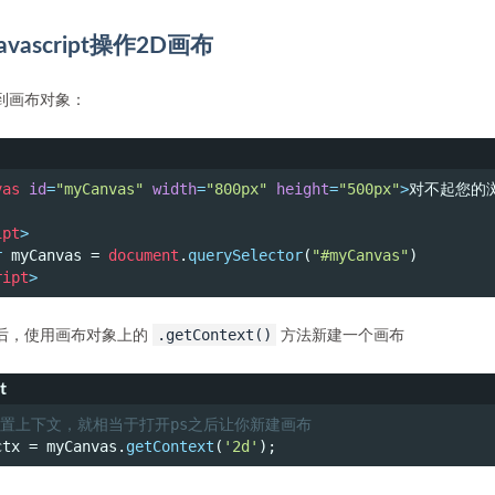
Javascript操作2D画布
到画布对象：
vas
id
=
"myCanvas"
width
=
"800px"
height
=
"500px"
>
对不起您的
ipt
>
r
 myCanvas = 
document
.
querySelector
(
"#myCanvas"
)
ript
>
.getContext()
后，使用画布对象上的
方法新建一个画布
t
 设置上下文，就相当于打开ps之后让你新建画布
ctx = myCanvas.
getContext
(
'2d'
);