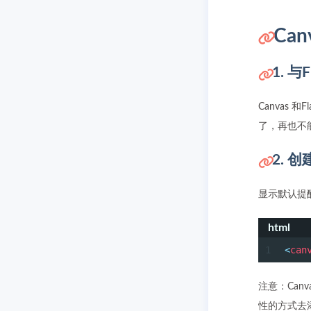
Ca
1. 与
Canvas 
了，再也不
2. 
显示默认提醒
html
1
<
can
注意：Can
性的方式去