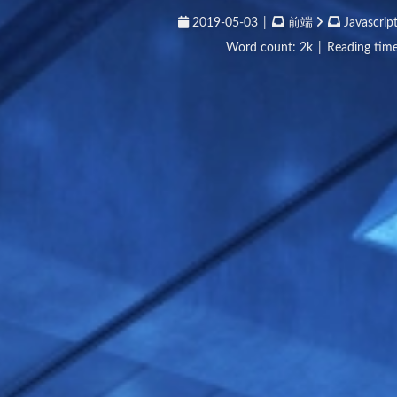
2019-05-03
|
前端
Javascrip
Word count:
2k
|
Reading time