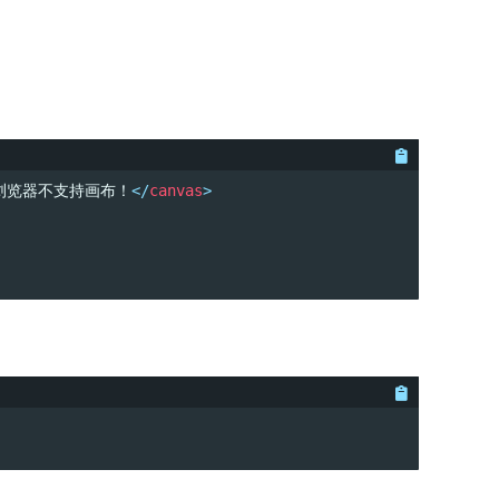
浏览器不支持画布！
</
canvas
>