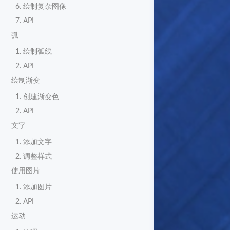
6. 绘制复杂图像
7. API
弧
1. 绘制弧线
2. API
绘制渐变
1. 创建渐变色
2. API
文字
1. 添加文字
2. 调整样式
使用图片
1. 添加图片
2. API
运动